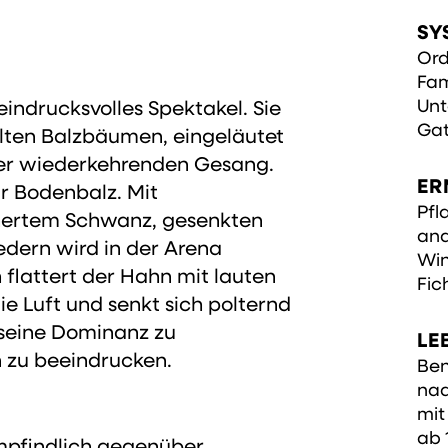
SY
Ord
Fam
Unt
eindrucksvolles Spektakel. Sie
Gat
ten Balzbäumen, eingeläutet
er wiederkehrenden Gesang.
ER
r Bodenbalz. Mit
Pfl
hertem Schwanz, gesenkten
and
edern wird in der Arena
Win
flattert der Hahn mit lauten
Fic
ie Luft und senkt sich polternd
seine Dominanz zu
LE
 zu beeindrucken.
Ben
nad
mit
ab 
mpfindlich gegenüber