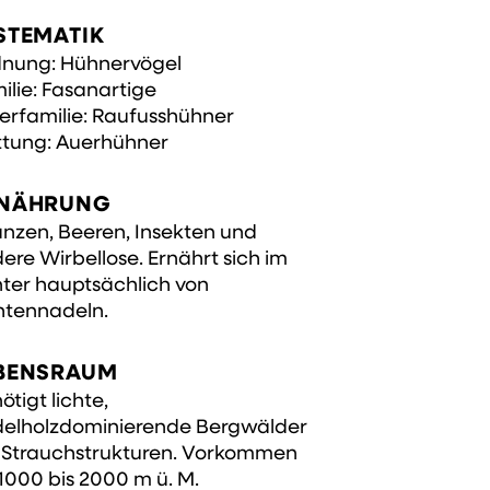
STEMATIK
nung: Hühnervögel
ilie: Fasanartige
erfamilie: Raufusshühner
tung: Auerhühner
NÄHRUNG
anzen, Beeren, Insekten und
ere Wirbellose. Ernährt sich im
ter hauptsächlich von
htennadeln.
BENSRAUM
ötigt lichte,
elholzdominierende Bergwälder
 Strauchstrukturen. Vorkommen
1000 bis 2000 m ü. M.