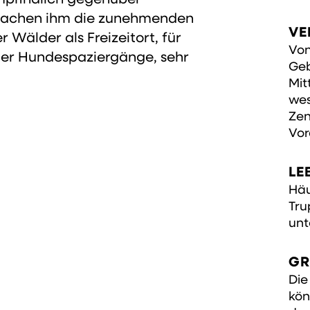
machen ihm die zunehmenden
VE
 Wälder als Freizeitort, für
Von
er Hundespaziergänge, sehr
Geb
Mit
wes
Zen
Vor
LE
Häu
Tru
unt
GR
Die
kön