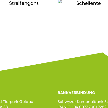
BANKVERBINDUNG
d Tierpark Goldau
Schwyzer Kantonalbank S
se 38
IBAN CH04 0077 7001 7282 