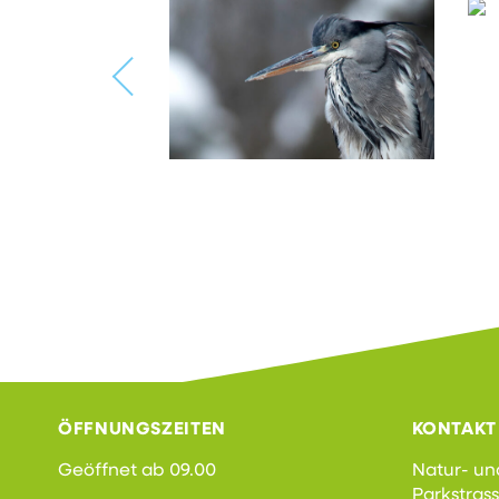
ÖFFNUNGSZEITEN
KONTAKT
Geöffnet ab 09.00
Natur- un
Parkstras