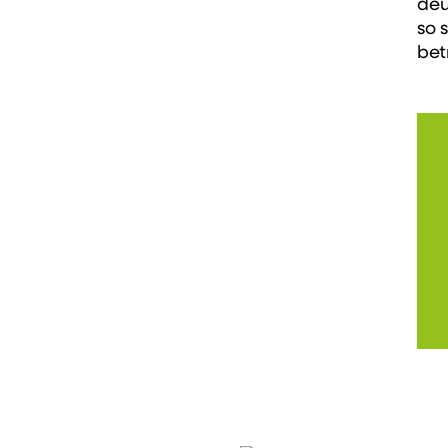
deu
so 
bet