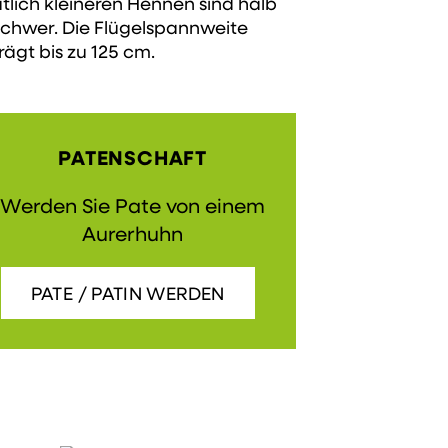
tlich kleineren Hennen sind halb
schwer. Die Flügelspannweite
rägt bis zu 125 cm.
PATENSCHAFT
Werden Sie Pate von einem
Aurerhuhn
PATE / PATIN WERDEN